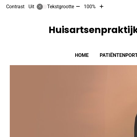
Tekst
Tekst
Contrast
Tekstgrootte
100%
Uit
verkleinen
vergroten
met
met
10%
10%
Huisartsenpraktijk
Hoofdmenu
HOME
PATIËNTENPOR