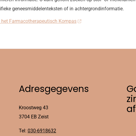
ifieke geneesmiddelenteksten of in achtergrondinformatie.
 het Farmacotherapeutisch Kompas
Adresgegevens
Ga
zi
a
Kroostweg 43
3704 EB Zeist
Tel:
030-6918632