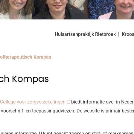
Huisartsenpraktijk Rietbroek
Kroo
otherapeutisch Kompas
sch Kompas
College voor zorgverzekeringen
biedt informatie over in Neder
 voorschrijf- en toepassingadviezen. De website is primair bes
anieren informatie. U kunt gericht zoeken op stof- of merkname