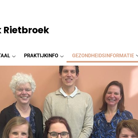
 Rietbroek
TAAL
PRAKTIJKINFO
GEZONDHEIDSINFORMATIE
Patiëntenportaal
Praktijkinfo
submenu
submenu