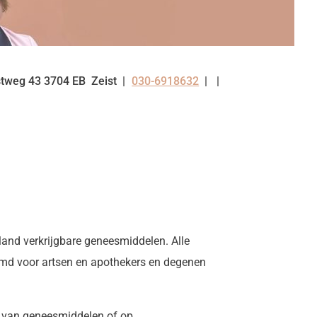
stweg
43
3704 EB
Zeist
030-6918632
Tel:
land verkrijgbare geneesmiddelen. Alle
temd voor artsen en apothekers en degenen
n van geneesmiddelen of op