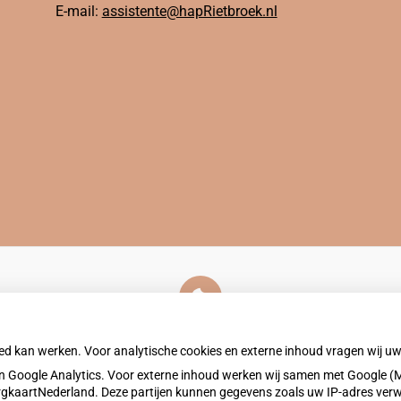
E-mail:
assistente@hapRietbroek.nl
U heeft geen toestemming gegeven voor
externe inhoud
die nodig is om dit te zien.
oed kan werken. Voor analytische cookies en externe inhoud vragen wij 
Cookie-instellingen wijzigen
 Google Analytics. Voor externe inhoud werken wij samen met Google (M
ZorgkaartNederland. Deze partijen kunnen gegevens zoals uw IP-adres ver