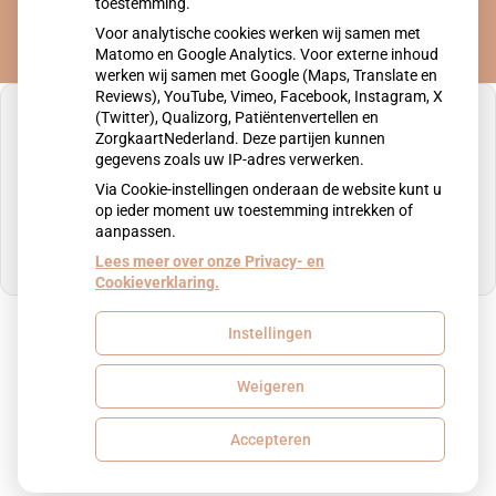
toestemming.
Voor analytische cookies werken wij samen met
Matomo en Google Analytics. Voor externe inhoud
werken wij samen met Google (Maps, Translate en
Reviews), YouTube, Vimeo, Facebook, Instagram, X
(Twitter), Qualizorg, Patiëntenvertellen en
ZorgkaartNederland. Deze partijen kunnen
gegevens zoals uw IP-adres verwerken.
U heeft geen toestemming gegeven voor
Via Cookie-instellingen onderaan de website kunt u
externe inhoud
die nodig is om dit te zien.
op ieder moment uw toestemming intrekken of
aanpassen.
Cookie-instellingen wijzigen
Lees meer over onze Privacy- en
Cookieverklaring.
Instellingen
Uw Zorg Online
|
Beheer
Weigeren
Privacy verklaring
|
Cookie-instellingen
|
Voorwaarden
Accepteren