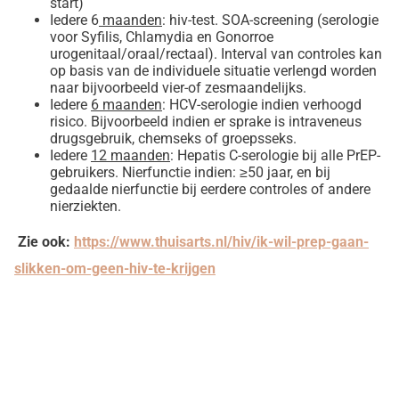
start)
Iedere 6
maanden
: hiv-test. SOA-screening (serologie
voor Syfilis, Chlamydia en Gonorroe
urogenitaal/oraal/rectaal). Interval van controles kan
op basis van de individuele situatie verlengd worden
naar bijvoorbeeld vier-of zesmaandelijks.
Iedere
6 maanden
: HCV-serologie indien verhoogd
risico. Bijvoorbeeld indien er sprake is intraveneus
drugsgebruik, chemseks of groepsseks.
Iedere
12 maanden
: Hepatis C-serologie bij alle PrEP-
gebruikers. Nierfunctie indien: ≥50 jaar, en bij
gedaalde nierfunctie bij eerdere controles of andere
nierziekten.
Zie ook:
https://www.thuisarts.nl/hiv/ik-wil-prep-gaan-
slikken-om-geen-hiv-te-krijgen