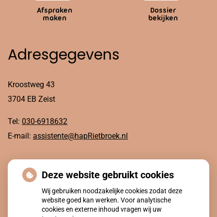
Afspraken
Dossier
maken
bekijken
Adresgegevens
Kroostweg 43
3704 EB Zeist
Tel:
030-6918632
E-mail:
assistente@hapRietbroek.nl
Ga zelf na of het zinvol is
Deze website gebruikt cookies
om een afspraak te maken
Wij gebruiken noodzakelijke cookies zodat deze
website goed kan werken. Voor analytische
cookies en externe inhoud vragen wij uw