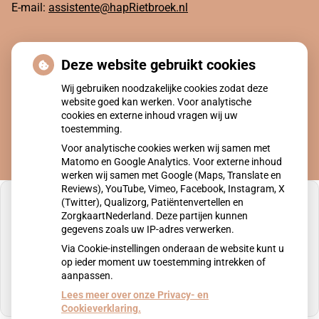
E-mail:
assistente@hapRietbroek.nl
Ga zelf na of het zinvol is
Deze website gebruikt cookies
om een afspraak te maken
Wij gebruiken noodzakelijke cookies zodat deze
website goed kan werken. Voor analytische
cookies en externe inhoud vragen wij uw
toestemming.
Voor analytische cookies werken wij samen met
Matomo en Google Analytics. Voor externe inhoud
werken wij samen met Google (Maps, Translate en
Reviews), YouTube, Vimeo, Facebook, Instagram, X
(Twitter), Qualizorg, Patiëntenvertellen en
ZorgkaartNederland. Deze partijen kunnen
gegevens zoals uw IP-adres verwerken.
U heeft geen toestemming gegeven voor
Via Cookie-instellingen onderaan de website kunt u
externe inhoud
die nodig is om dit te zien.
op ieder moment uw toestemming intrekken of
aanpassen.
Cookie-instellingen wijzigen
Lees meer over onze Privacy- en
Cookieverklaring.