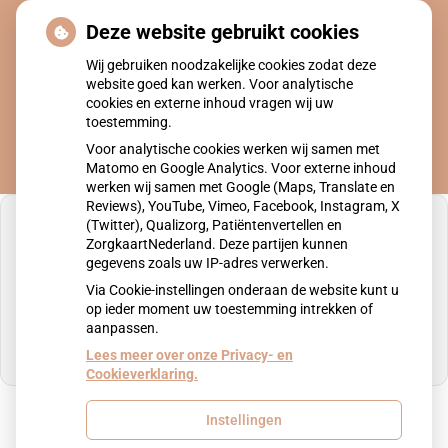
Ga zelf na of het zinvol is
Deze website gebruikt cookies
om een afspraak te maken
Wij gebruiken noodzakelijke cookies zodat deze
website goed kan werken. Voor analytische
cookies en externe inhoud vragen wij uw
toestemming.
Voor analytische cookies werken wij samen met
Matomo en Google Analytics. Voor externe inhoud
werken wij samen met Google (Maps, Translate en
Reviews), YouTube, Vimeo, Facebook, Instagram, X
(Twitter), Qualizorg, Patiëntenvertellen en
ZorgkaartNederland. Deze partijen kunnen
gegevens zoals uw IP-adres verwerken.
U heeft geen toestemming gegeven voor
Via Cookie-instellingen onderaan de website kunt u
externe inhoud
die nodig is om dit te zien.
op ieder moment uw toestemming intrekken of
aanpassen.
Cookie-instellingen wijzigen
Lees meer over onze Privacy- en
Cookieverklaring.
Instellingen